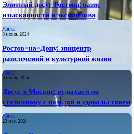
Элитный досуг Ростова: оазис
изысканности и эксклюзива
Досуг
8 июня, 2024
Ростов-на-Дону: эпицентр
развлечений и культурной жизни
Досуг
3 июня, 2024
Досуг в Москве: отдыхаем по
столичному с пользой и удовольствием
Досуг
23 мая, 2024