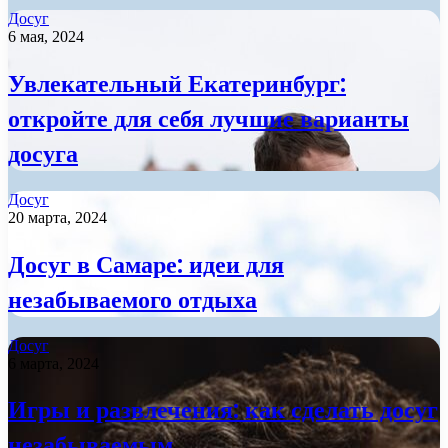
Досуг
6 мая, 2024
Увлекательный Екатеринбург:
откройте для себя лучшие варианты
досуга
Досуг
20 марта, 2024
Досуг в Самаре: идеи для
незабываемого отдыха
Досуг
6 марта, 2024
Игры и развлечения: как сделать досуг
незабываемым