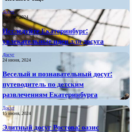
Досуг
1 июля, 2024
Исследуйте Екатеринбург:
увлекательные идеи для досуга
Досуг
24 июня, 2024
Веселый и познавательный досуг:
путеводитель по детским
развлечениям Екатеринбурга
Досуг
15 июня, 2024
Элитный досуг Ростова: оазис