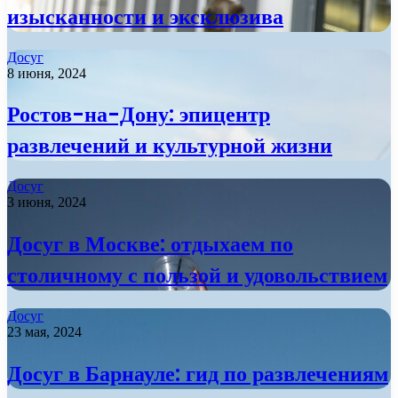
изысканности и эксклюзива
Досуг
8 июня, 2024
Ростов-на-Дону: эпицентр
развлечений и культурной жизни
Досуг
3 июня, 2024
Досуг в Москве: отдыхаем по
столичному с пользой и удовольствием
Досуг
23 мая, 2024
Досуг в Барнауле: гид по развлечениям