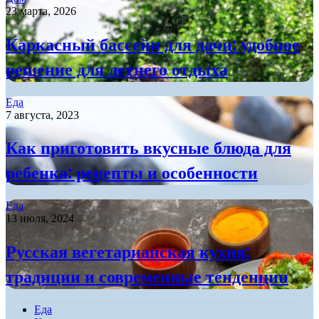
23 марта, 2026
Каркасный бассейн для дачи: удобное
решение для летнего отдыха
Еда
7 августа, 2023
Как приготовить вкусные блюда для
ребенка: рецепты и особенности
Еда
13 июля, 2024
Русская вегетарианская кухня:
традиции и современные тенденции
Еда