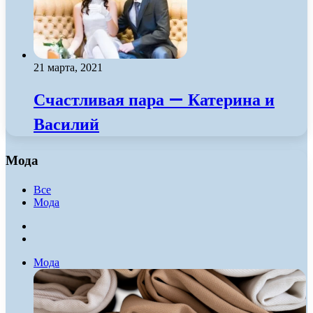
21 марта, 2021
Счастливая пара — Катерина и
Василий
Мода
Все
Мода
Previous
page
Следующая
страница
Мода