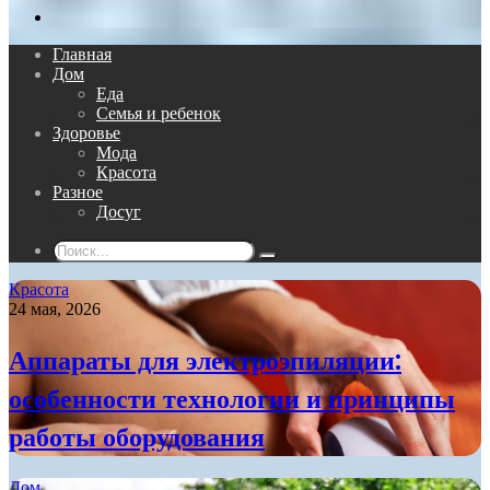
Поиск...
Главная
Дом
Еда
Семья и ребенок
Здоровье
Мода
Красота
Разное
Досуг
Поиск...
Красота
24 мая, 2026
Аппараты для электроэпиляции:
особенности технологии и принципы
работы оборудования
Дом