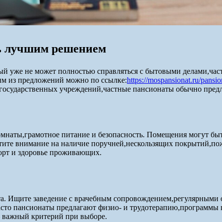
ть лучшим решением
рый уже не может полностью справляться с бытовыми делами,ча
им из предложений можно по ссылке:
https://mospansionat.ru/pansi
 государственных учреждений,частные пансионаты обычно предл
мнаты,грамотное питание и безопасность. Помещения могут бы
атите внимание на наличие поручней,нескользящих покрытий,по
форт и здоровье проживающих.
. Ищите заведение с врачебным сопровождением,регулярными 
асто пансионаты предлагают физио- и трудотерапию,программы
— важный критерий при выборе.