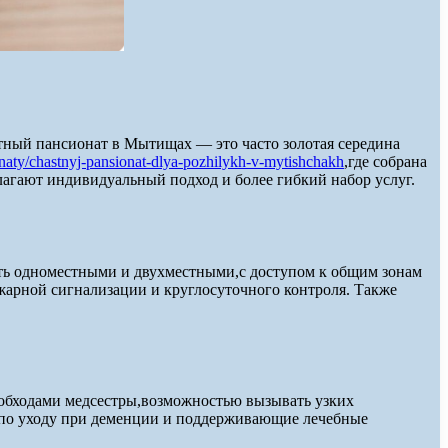
стный пансионат в Мытищах — это часто золотая середина
onaty/chastnyj-pansionat-dlya-pozhilykh-v-mytishchakh
,где собрана
агают индивидуальный подход и более гибкий набор услуг.
ть одноместными и двухместными,с доступом к общим зонам
жарной сигнализации и круглосуточного контроля. Также
обходами медсестры,возможностью вызывать узких
 по уходу при деменции и поддерживающие лечебные