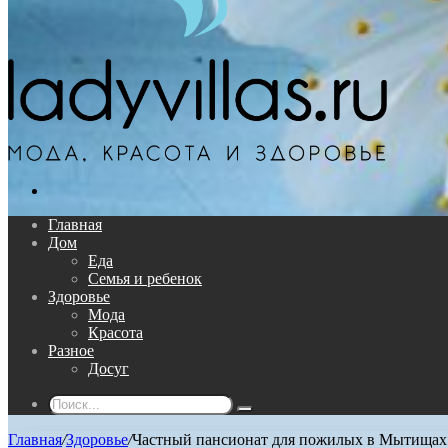
Поиск...
Главная
Дом
Еда
Семья и ребенок
Здоровье
Мода
Красота
Разное
Досуг
Поиск...
Главная
/
Здоровье
/
Частный пансионат для пожилых в Мытищах:к