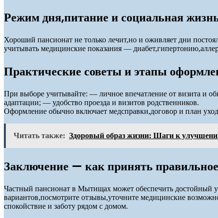
Режим дня,питание и социальная жизн
Хороший пансионат не только лечит,но и оживляет дни постоя
учитывать медицинские показания — диабет,гипертонию,аллерг
Практические советы и этапы оформле
При выборе учитывайте: — личное впечатление от визита и о
адаптации; — удобство проезда и визитов родственников.
Оформление обычно включает медсправки,договор и план ухода
Читать также:
Здоровый образ жизни: Шаги к улучшени
Заключение — как принять правильно
Частный пансионат в Мытищах может обеспечить достойный ур
вариантов,посмотрите отзывы,уточните медицинские возможно
спокойствие и заботу рядом с домом.