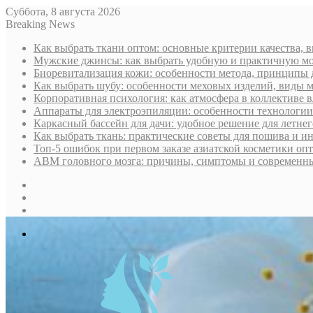
Суббота, 8 августа 2026
Breaking News
Как выбрать ткани оптом: основные критерии качества, 
Мужские джинсы: как выбрать удобную и практичную мо
Биоревитализация кожи: особенности метода, принципы 
Как выбрать шубу: особенности меховых изделий, виды м
Корпоративная психология: как атмосфера в коллективе 
Аппараты для электроэпиляции: особенности технологи
Каркасный бассейн для дачи: удобное решение для летне
Как выбрать ткань: практические советы для пошива и и
Топ-5 ошибок при первом заказе азиатской косметики опт
АВМ головного мозга: причины, симптомы и современн
Sidebar
Random
Article
Log
In
Меню