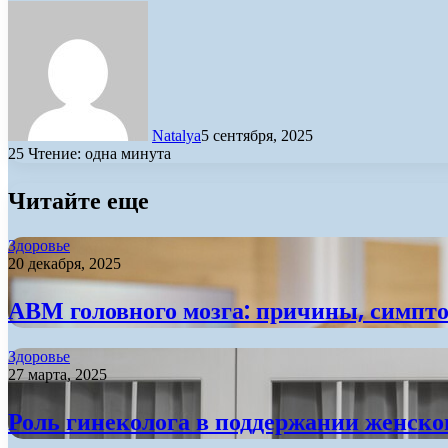
Natalya
5 сентября, 2025
25
Чтение: одна минута
Читайте еще
Здоровье
20 декабря, 2025
АВМ головного мозга: причины, симпт
Здоровье
27 марта, 2025
Роль гинеколога в поддержании женског