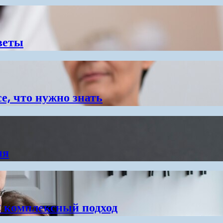
веты
се, что нужно знать
ия
: комплексный подход