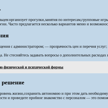
ь
льцев:организует прогулки,занятия по интересам,групповые иг
ии. Часто предлагается несколько вариантов меню и возможнос
ния
бщения с администратором; — прозрачность цен и перечня услуг
. Не стесняйтесь задавать вопросы о дополнительных расходах 
ю физической и психической формы
е решение
овень жизни,сохранить автономию и при этом дать необходиму
сти и проведите пробное знакомство с персоналом — это помож