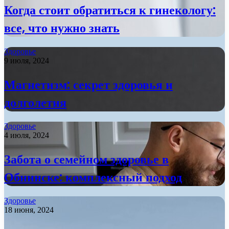
Когда стоит обратиться к гинекологу:
все, что нужно знать
Здоровье
9 июля, 2024
Магнетизм: секрет здоровья и
долголетия
Здоровье
4 июля, 2024
Забота о семейном здоровье в
Обнинске: комплексный подход
Здоровье
18 июня, 2024