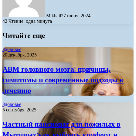
Mikhail
27 июня, 2024
42
Чтение: одна минута
Читайте еще
Здоровье
20 декабря, 2025
АВМ головного мозга: причины,
симптомы и современные подходы к
лечению
Здоровье
5 сентября, 2025
Частный пансионат для пожилых в
Мытищах:как выбрать комфорт и