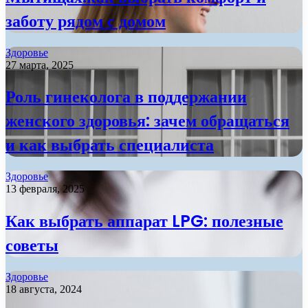
заботу рядом с домом
Здоровье
27 марта, 2025
Роль гинеколога в поддержании
женского здоровья: зачем обращаться
и как выбрать специалиста
Здоровье
13 февраля, 2025
Как выбрать аппарат LPG: полезные
советы
Здоровье
18 августа, 2024