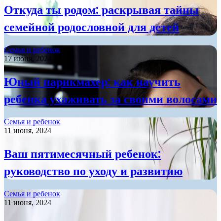
Откуда ты родом: раскрывая тайны
семейной родословной для детей
Семья и ребенок
17 июня, 2024
Юный парикмахер: как научить
ребенка ухаживать за своими волосами
Семья и ребенок
11 июня, 2024
Ваш пятимесячный ребенок:
руководство по уходу и развитию
Семья и ребенок
11 июня, 2024