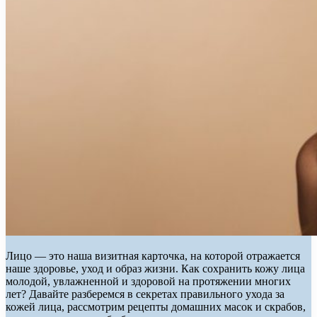
Лицо — это наша визитная карточка, на которой отражается
наше здоровье, уход и образ жизни. Как сохранить кожу лица
молодой, увлажненной и здоровой на протяжении многих
лет? Давайте разберемся в секретах правильного ухода за
кожей лица, рассмотрим рецепты домашних масок и скрабов,