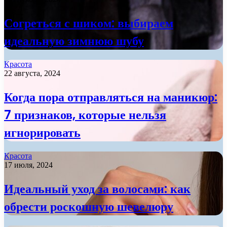
Согреться с шиком: выбираем
идеальную зимнюю шубу
Красота
22 августа, 2024
Когда пора отправляться на маникюр:
7 признаков, которые нельзя
игнорировать
Красота
17 июля, 2024
Идеальный уход за волосами: как
обрести роскошную шевелюру