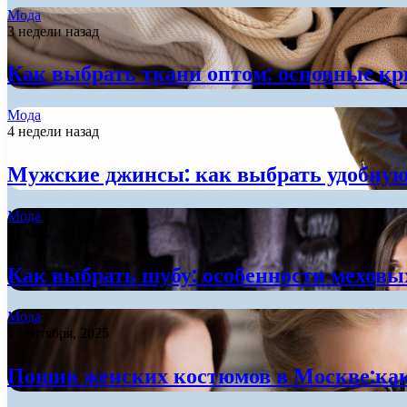
Мода
3 недели назад
Как выбрать ткани оптом: основные кр
Мода
4 недели назад
Мужские джинсы: как выбрать удобную
Мода
31 мая, 2026
Как выбрать шубу: особенности меховых
Мода
1 сентября, 2025
Пошив женских костюмов в Москве:как