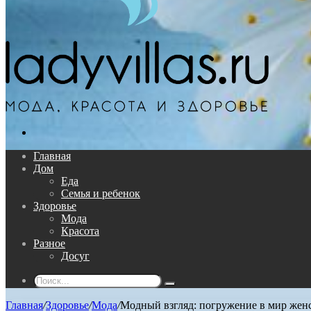
Поиск...
Главная
Дом
Еда
Семья и ребенок
Здоровье
Мода
Красота
Разное
Досуг
Поиск...
Главная
/
Здоровье
/
Мода
/
Модный взгляд: погружение в мир жен