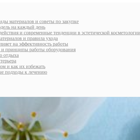
виды материалов и советы по закупке
дель на каждый день
действия и современные тенденции в эстетической косметологи
атериалов и правила ухода
влияет на эффективность работы
и и принципы работы оборудования
го отдыха
нтерьера
ом и как их избежать
ые подходы к лечению