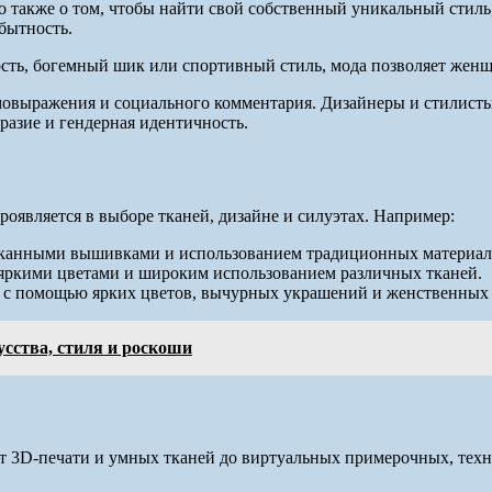
то также о том, чтобы найти свой собственный уникальный стиль
бытность.
ость, богемный шик или спортивный стиль, мода позволяет женщ
амовыражения и социального комментария. Дизайнеры и стилист
разие и гендерная идентичность.
оявляется в выборе тканей, дизайне и силуэтах. Например:
ысканными вышивками и использованием традиционных материал
 яркими цветами и широким использованием различных тканей.
 с помощью ярких цветов, вычурных украшений и женственных 
усства, стиля и роскоши
т 3D-печати и умных тканей до виртуальных примерочных, техн