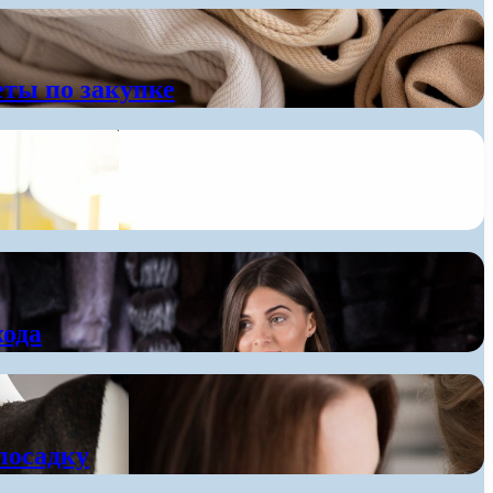
еты по закупке
хода
посадку