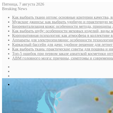
Пятница, 7 августа 2026
Breaking News
Как выбрать ткани оптом: основные критерии качества, 
Мужские джинсы: как выбрать удобную и практичную мо
Биоревитализация кожи: особенности метода, принципы 
Как выбрать шубу: особенности меховых изделий, виды м
Корпоративная психология: как атмосфера в коллективе 
Аппараты для электроэпиляции: особенности технологи
Каркасный бассейн для дачи: удобное решение для летне
Как выбрать ткань: практические советы для пошива и и
Топ-5 ошибок при первом заказе азиатской косметики опт
АВМ головного мозга: причины, симптомы и современн
Sidebar
Random
Article
Log
In
Меню