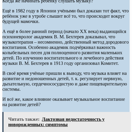
Когда же начинать ребёнку слушать музыку?
Ещё в 1982 году в Японии учёными был доказан тот факт, что
ребёнок уже в утробе слышит всё то, что происходит вокруг
будущей мамочки.
А ещё в более ранний период (начало XX века) выдающийся
психоневролог академик В. М. Бехтерев доказывал, что
музыкотерапия – несомненно, действенный метод дородового
воспитания. Особенно академик подчёркивал важность
колыбельных песен для полноценного развития маленьких
детей. По изучению воспитательного и лечебного действия
музыки В. М. Бехтерев в 1913 году организовал Комитет.
В своё время учёные пришли к выводу, что музыка влияет на
развитие и недоношенных детей, т. к. регулирует нервную,
дыхательную, сердечнососудистую и даже пищеварительную
системы.
И всё же, какое влияние оказывает музыкальное воспитание
на развитие детей?
Читать также:
Лактозная недостаточность у
новорожденных: симптомы