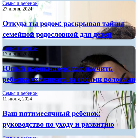
Семья и ребенок
27 июня, 2024
Откуда ты родом: раскрывая тайны
семейной родословной для детей
Семья и ребенок
17 июня, 2024
Юный парикмахер: как научить
ребенка ухаживать за своими волосами
Семья и ребенок
11 июня, 2024
Ваш пятимесячный ребенок:
руководство по уходу и развитию