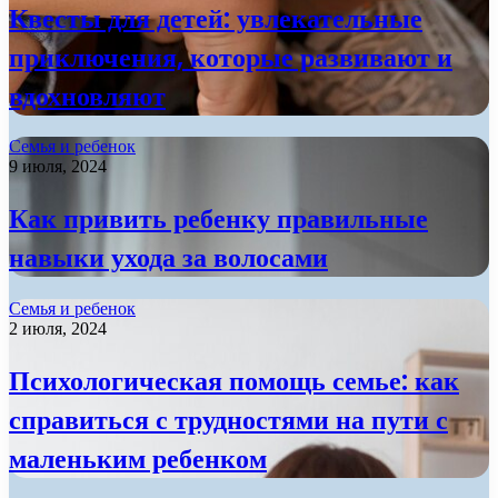
Квесты для детей: увлекательные
приключения, которые развивают и
вдохновляют
Семья и ребенок
9 июля, 2024
Как привить ребенку правильные
навыки ухода за волосами
Семья и ребенок
2 июля, 2024
Психологическая помощь семье: как
справиться с трудностями на пути с
маленьким ребенком