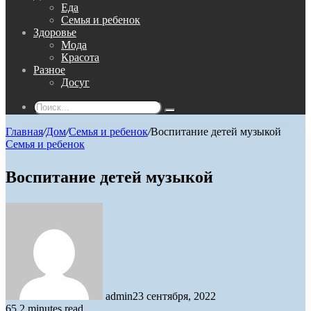
Еда
Семья и ребенок
Здоровье
Мода
Красота
Разное
Досуг
Поиск...
Главная
/
Дом
/
Семья и ребенок
/
Воспитание детей музыкой
Семья и ребенок
Воспитание детей музыкой
admin
23 сентября, 2022
65
2 minutes read